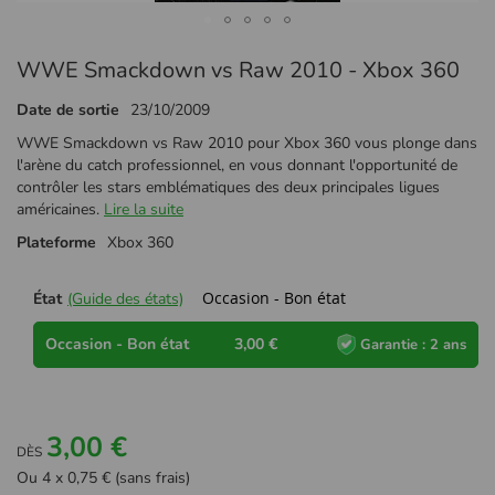
Passer
WWE Smackdown vs Raw 2010 - Xbox 360
au
début
Date de sortie
23/10/2009
de
la
WWE Smackdown vs Raw 2010 pour Xbox 360 vous plonge dans
Galerie
l'arène du catch professionnel, en vous donnant l'opportunité de
d’images
contrôler les stars emblématiques des deux principales ligues
américaines.
Lire la suite
Plateforme
Xbox 360
Occasion - Bon état
État
(Guide des états)
Occasion - Bon état
3,00 €
Garantie : 2 ans
3,00 €
DÈS
Ou 4 x 0,75 € (sans frais)