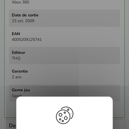
Xbox 360
23 oct. 2009
4005209125741
THQ
2 ans
Sport
Description