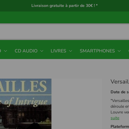
Livraison gratuite à partir de 30€ ! *
D
CD AUDIO
LIVRES
SMARTPHONES
Versail
Date de s
"Versaille
déroule e
Louvre ver
suite
Platefor