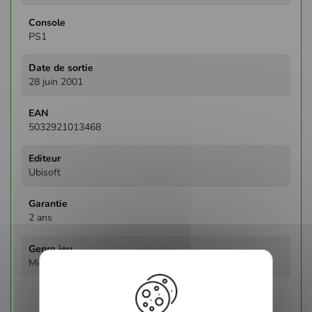
PS1
28 juin 2001
5032921013468
Ubisoft
2 ans
Mini Jeux / Party Games