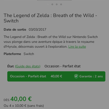
Passer
The Legend of Zelda : Breath of the Wild -
au
début
Switch
de
la
Date de sortie
03/03/2017
Galerie
The Legend of Zelda : Breath of the Wild sur Nintendo Switch
d’images
vous plonge dans une aventure épique à travers le royaume
d'Hyrule, désormais ouvert à l'exploration.
Lire la suite
Plateforme
Switch
Occasion - Parfait état
État
(Guide des états)
Occasion - Parfait état
40,00 €
Garantie : 2 ans
40,00 €
DÈS
Ou 4 x 10,00 € (sans frais)