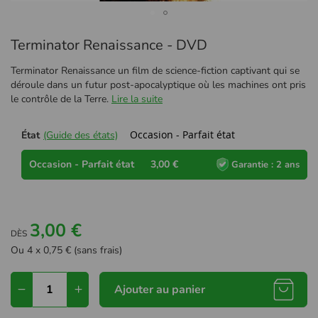
Passer
Terminator Renaissance - DVD
au
début
Terminator Renaissance un film de science-fiction captivant qui se
de
déroule dans un futur post-apocalyptique où les machines ont pris
la
le contrôle de la Terre.
Lire la suite
Galerie
d’images
Occasion - Parfait état
État
(Guide des états)
Occasion - Parfait état
3,00 €
Garantie : 2 ans
3,00 €
DÈS
Ou 4 x 0,75 € (sans frais)
Ajouter au panier