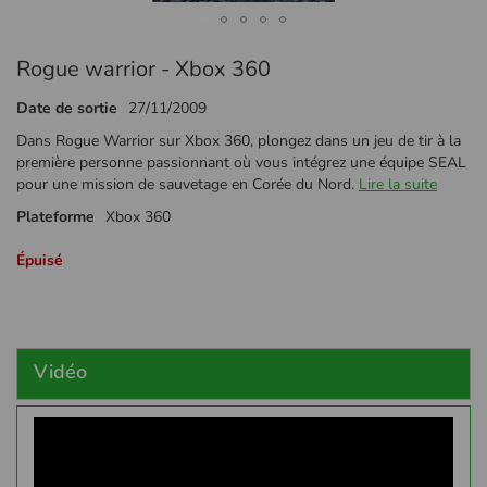
Passer
Rogue warrior - Xbox 360
au
début
Date de sortie
27/11/2009
de
la
Dans Rogue Warrior sur Xbox 360, plongez dans un jeu de tir à la
Galerie
première personne passionnant où vous intégrez une équipe SEAL
d’images
pour une mission de sauvetage en Corée du Nord.
Lire la suite
Plateforme
Xbox 360
Épuisé
Vidéo