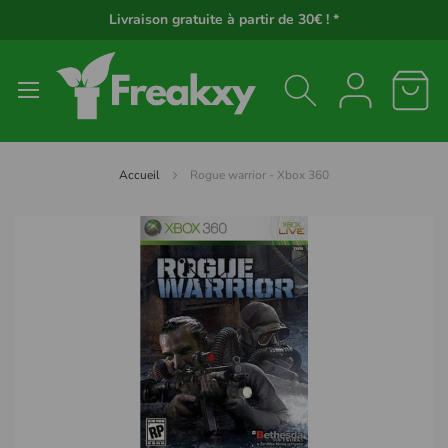
Panneau de gestion des cookies
Livraison gratuite à partir de 30€ ! *
Accueil
Rogue warrior - Xbox 360
Passer
à
la
fin
de
la
galerie
d’images