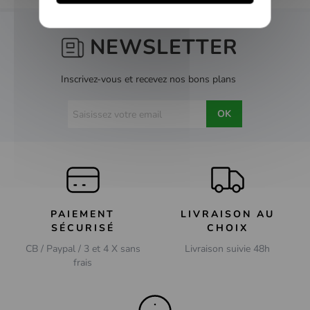
NEWSLETTER
Inscrivez-vous et recevez nos bons plans
OK
PAIEMENT
LIVRAISON AU
SÉCURISÉ
CHOIX
CB / Paypal / 3 et 4 X sans
Livraison suivie 48h
frais