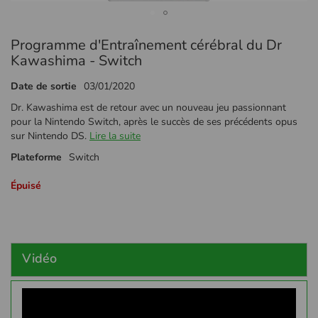
Passer
Programme d'Entraînement cérébral du Dr
au
début
Kawashima - Switch
de
la
Date de sortie
03/01/2020
Galerie
Dr. Kawashima est de retour avec un nouveau jeu passionnant
d’images
pour la Nintendo Switch, après le succès de ses précédents opus
sur Nintendo DS.
Lire la suite
Plateforme
Switch
Épuisé
Vidéo