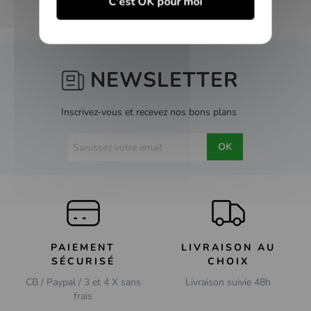
C'est OK pour moi
NEWSLETTER
Inscrivez-vous et recevez nos bons plans
OK
PAIEMENT
LIVRAISON AU
SÉCURISÉ
CHOIX
CB / Paypal / 3 et 4 X sans
Livraison suivie 48h
frais