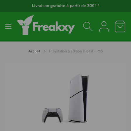
Panneau de gestion des cookies
Livraison gratuite à partir de 30€ ! *
Accueil
Playstation 5 Edition Digital - PS5
Passer
à
la
fin
de
la
galerie
d’images