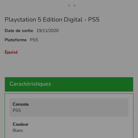
Passer
Playstation 5 Edition Digital - PS5
au
début
Date de sortie
19/11/2020
de
la
Plateforme
PS5
Galerie
d’images
Épuisé
Caractéristiques
Plus
d'infos
PS5
Blanc