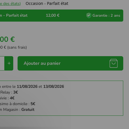
Occasion - Parfait état
e des états)
 - Parfait état
12,00 €
Garantie : 2 ans
,00 €
0 € (sans frais)
Ajouter au panier
n entre le
11/08/2026
et
13/08/2026
 Relay :
3€
ivie :
4€
simo à domicile :
5€
en Magasin :
Gratuit