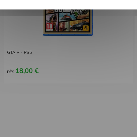
GTA V - PS5
18,00 €
DÈS