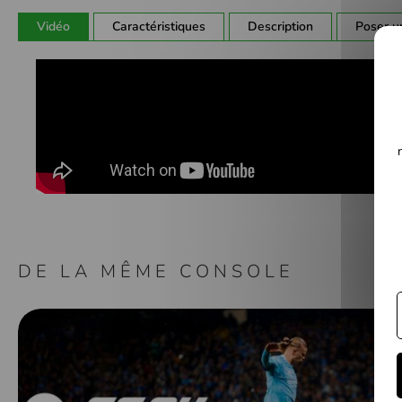
Galerie
Vidéo
Caractéristiques
Description
Poser u
d’images
DE LA MÊME CONSOLE