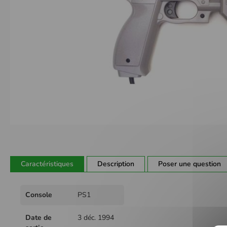
Passer
au
début
de
Caractéristiques
Description
Poser une question
la
Galerie
Plus
d’images
Console
PS1
d'infos
Date de
3 déc. 1994