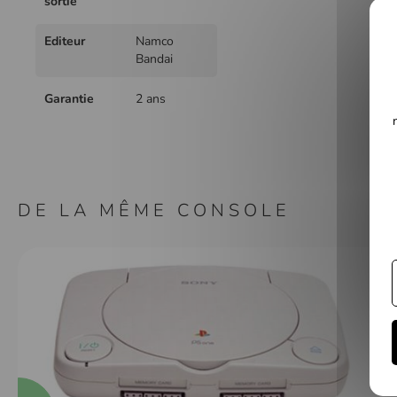
sortie
Editeur
Namco
Bandai
Garantie
2 ans
DE LA MÊME CONSOLE