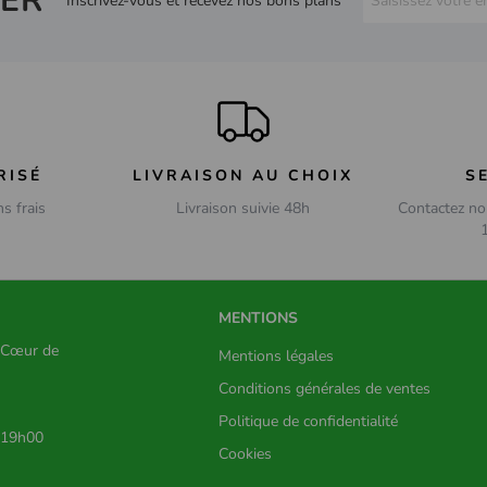
ER
Inscrivez-vous et recevez nos bons plans
RISÉ
LIVRAISON AU CHOIX
S
ns frais
Livraison suivie 48h
Contactez no
MENTIONS
s Cœur de
Mentions légales
Conditions générales de ventes
Politique de confidentialité
 19h00
Cookies