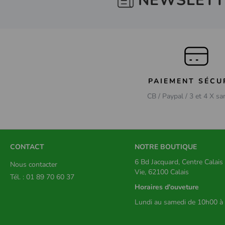
NEWSLETT
PAIEMENT SÉCU
CB / Paypal / 3 et 4 X sa
CONTACT
NOTRE BOUTIQUE
6 Bd Jacquard, Centre Calai
Nous contacter
Vie, 62100 Calais
Tél. : 01 89 70 60 37
Horaires d'ouveture
Lundi au samedi de 10h00 à