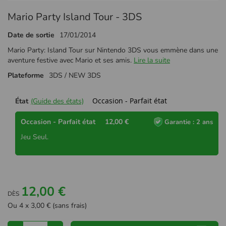
Passer
Mario Party Island Tour - 3DS
au
début
Date de sortie
17/01/2014
de
la
Mario Party: Island Tour sur Nintendo 3DS vous emmène dans une
Galerie
aventure festive avec Mario et ses amis.
Lire la suite
d’images
Plateforme
3DS / NEW 3DS
Occasion - Parfait état
État
(Guide des états)
Occasion - Parfait état
12,00 €
Garantie : 2 ans
Jeu Seul.
12,00 €
DÈS
Ou 4 x 3,00 € (sans frais)