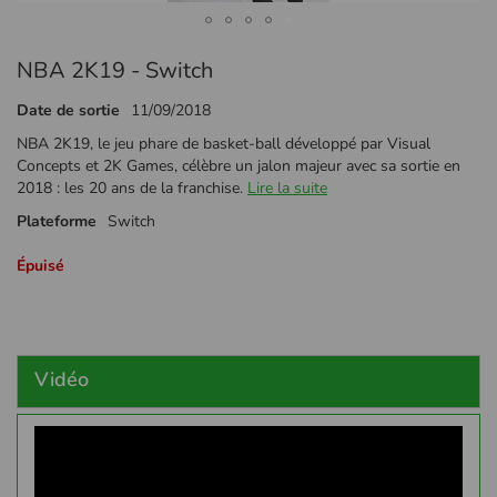
Passer
NBA 2K19 - Switch
au
début
Date de sortie
11/09/2018
de
la
NBA 2K19, le jeu phare de basket-ball développé par Visual
Galerie
Concepts et 2K Games, célèbre un jalon majeur avec sa sortie en
d’images
2018 : les 20 ans de la franchise.
Lire la suite
Plateforme
Switch
Épuisé
Vidéo