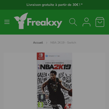
Panneau de gestion des cookies
Livraison gratuite à partir de 30€ ! *
Accueil
NBA 2K19 - Switch
Passer
à
la
fin
de
la
galerie
d’images