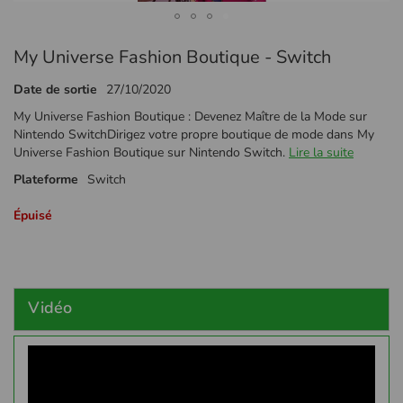
Passer
My Universe Fashion Boutique - Switch
au
début
Date de sortie
27/10/2020
de
la
My Universe Fashion Boutique : Devenez Maître de la Mode sur
Galerie
Nintendo SwitchDirigez votre propre boutique de mode dans My
d’images
Universe Fashion Boutique sur Nintendo Switch.
Lire la suite
Plateforme
Switch
Épuisé
Vidéo