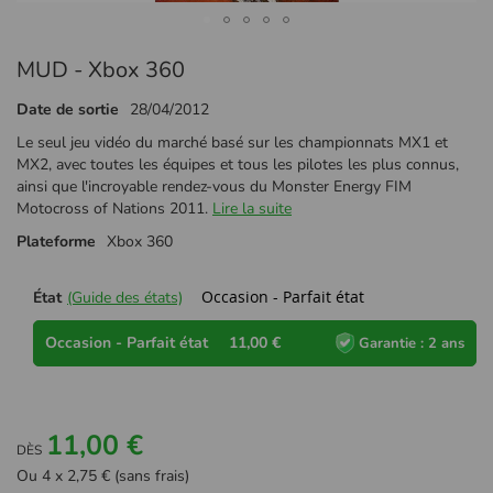
Passer
MUD - Xbox 360
au
début
Date de sortie
28/04/2012
de
la
Le seul jeu vidéo du marché basé sur les championnats MX1 et
Galerie
MX2, avec toutes les équipes et tous les pilotes les plus connus,
d’images
ainsi que l'incroyable rendez-vous du Monster Energy FIM
Motocross of Nations 2011.
Lire la suite
Plateforme
Xbox 360
Occasion - Parfait état
État
(Guide des états)
Occasion - Parfait état
11,00 €
Garantie : 2 ans
11,00 €
DÈS
Ou 4 x 2,75 € (sans frais)