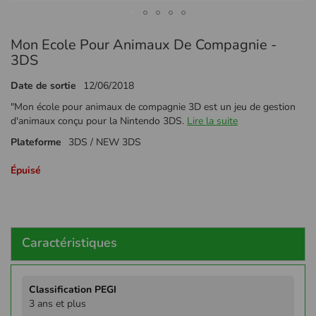
Passer
Mon Ecole Pour Animaux De Compagnie -
au
début
3DS
de
la
Date de sortie
12/06/2018
Galerie
"Mon école pour animaux de compagnie 3D est un jeu de gestion
d’images
d'animaux conçu pour la Nintendo 3DS.
Lire la suite
Plateforme
3DS / NEW 3DS
Épuisé
Caractéristiques
Plus
d'infos
3 ans et plus