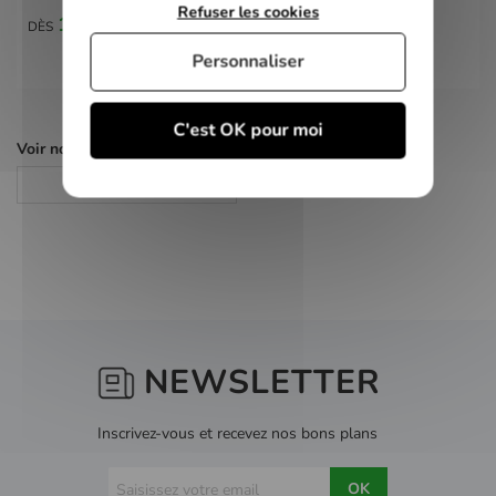
Refuser les cookies
10,00 €
DÈS
Personnaliser
C'est OK pour moi
Voir nos autres pages :
Jeux 3DS
NEWSLETTER
Inscrivez-vous et recevez nos bons plans
OK