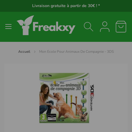
Panneau de gestion des cookies
Livraison gratuite à partir de 30€ ! *
Accueil
Mon Ecole Pour Animaux De Compagnie - 3DS
Passer
à
la
fin
de
la
galerie
d’images