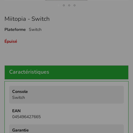
Passer
Miitopia - Switch
au
début
Plateforme
Switch
de
la
Épuisé
Galerie
d’images
Caractéristiques
Plus
d'infos
Switch
045496427665