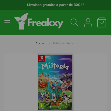
Panneau de gestion des cookies
Livraison gratuite à partir de 30€ ! *
Accueil
Miitopia - Switch
Passer
à
la
fin
de
la
galerie
d’images