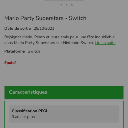
Passer
Mario Party Superstars - Switch
au
début
Date de sortie
29/10/2021
de
la
Rejoignez Mario, Peach et leurs amis pour une fête inoubliable
Galerie
dans Mario Party Superstars sur Nintendo Switch.
Lire la suite
d’images
Plateforme
Switch
Épuisé
Caractéristiques
Plus
d'infos
3 ans et plus