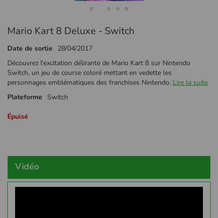
Passer
Mario Kart 8 Deluxe - Switch
au
début
Date de sortie
28/04/2017
de
la
Découvrez l'excitation délirante de Mario Kart 8 sur Nintendo
Galerie
Switch, un jeu de course coloré mettant en vedette les
d’images
personnages emblématiques des franchises Nintendo.
Lire la suite
Plateforme
Switch
Épuisé
Vidéo