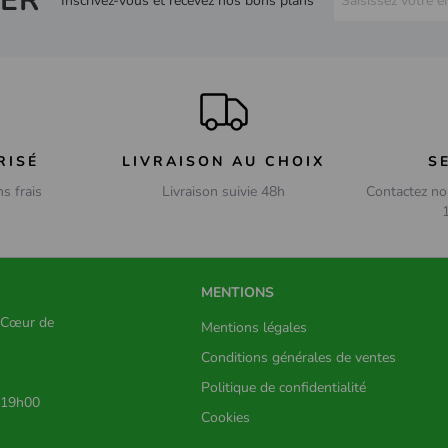
ER
Inscrivez-vous et recevez nos bons plans
RISÉ
LIVRAISON AU CHOIX
S
ns frais
Livraison suivie 48h
Contactez no
MENTIONS
s Cœur de
Mentions légales
Conditions générales de ventes
Politique de confidentialité
 19h00
Cookies