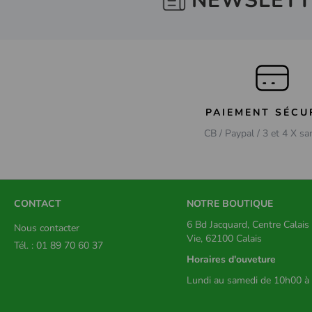
NEWSLETT
PAIEMENT SÉCU
CB / Paypal / 3 et 4 X sa
CONTACT
NOTRE BOUTIQUE
6 Bd Jacquard, Centre Calai
Nous contacter
Vie, 62100 Calais
Tél. : 01 89 70 60 37
Horaires d'ouveture
Lundi au samedi de 10h00 à