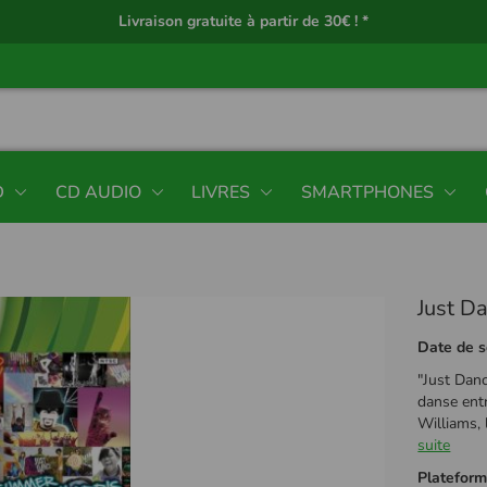
Livraison gratuite à partir de 30€ ! *
D
CD AUDIO
LIVRES
SMARTPHONES
Just D
Date de s
"Just Danc
danse entr
Williams, 
suite
Platefor