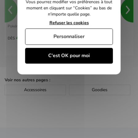
Vous pourrez modifier vos préférences à tout
moment en cliquant sur “Cookies” au bas de
n'importe quelle page.
Refuser les cookies
Pokémon Violet - switch
Personnaliser
40,00 €
DÈS
C'est OK pour moi
Voir nos autres pages :
Accessoires
Goodies