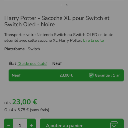
Passer
Harry Potter - Sacoche XL pour Switch et
au
début
Switch Oled - Noire
de
la
Transportez votre Nintendo Switch ou Switch OLED en toute
Galerie
sécurité avec cette sacoche XL Harry Potter.
Lire la suite
d’images
Plateforme
Switch
Neuf
État
(Guide des états)
Neuf
23,00 €
Garantie : 1 an
23,00 €
DÈS
Ou 4 x 5,75 € (sans frais)
Ajouter au panier