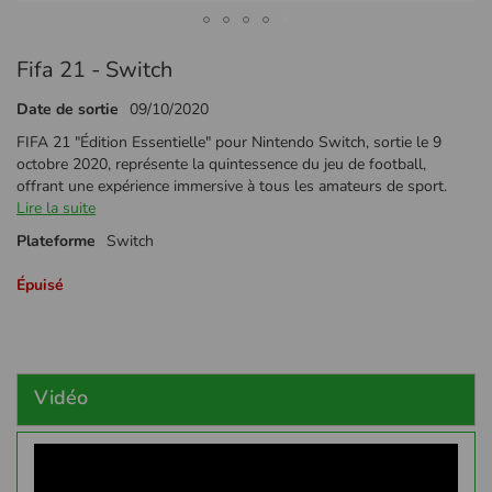
Passer
Fifa 21 - Switch
au
début
Date de sortie
09/10/2020
de
la
FIFA 21 "Édition Essentielle" pour Nintendo Switch, sortie le 9
Galerie
octobre 2020, représente la quintessence du jeu de football,
d’images
offrant une expérience immersive à tous les amateurs de sport.
Lire la suite
Plateforme
Switch
Épuisé
Vidéo