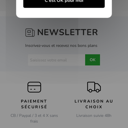
C'est OK pour moi
NEWSLETTER
Inscrivez-vous et recevez nos bons plans
OK
PAIEMENT
LIVRAISON AU
SÉCURISÉ
CHOIX
CB / Paypal / 3 et 4 X sans
Livraison suivie 48h
frais