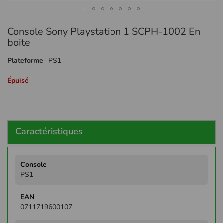
Passer
Console Sony Playstation 1 SCPH-1002 En
au
début
boite
de
la
Plateforme
PS1
Galerie
d’images
Épuisé
Caractéristiques
Plus
d'infos
PS1
0711719600107