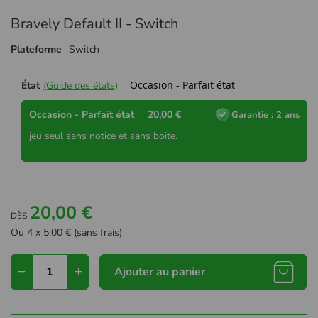
Passer
Bravely Default II - Switch
au
début
Plateforme
Switch
de
la
Galerie
Occasion - Parfait état
État
(Guide des états)
d’images
Occasion - Parfait état
20,00 €
Garantie : 2 ans
jeu seul sans notice et sans boite.
20,00 €
DÈS
Ou 4 x 5,00 € (sans frais)
Ajouter au panier