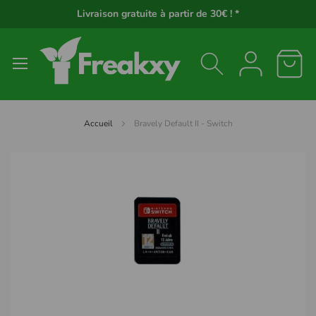
Panneau de gestion des cookies
Livraison gratuite à partir de 30€ ! *
Accueil
Bravely Default II - Switch
Passer
à
la
fin
de
la
galerie
d’images