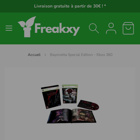
Panneau de gestion des cookies
Livraison gratuite à partir de 30€ ! *
Accueil
Bayonetta Special Edition - Xbox 360
Passer
à
la
fin
de
la
galerie
d’images