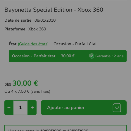
Passer
Bayonetta Special Edition - Xbox 360
au
début
Date de sortie
08/01/2010
de
la
Plateforme
Xbox 360
Galerie
d’images
Occasion - Parfait état
État
(Guide des états)
Occasion - Parfait état
30,00 €
Garantie : 2 ans
30,00 €
DÈS
Ou 4 x 7,50 € (sans frais)
Ajouter au panier