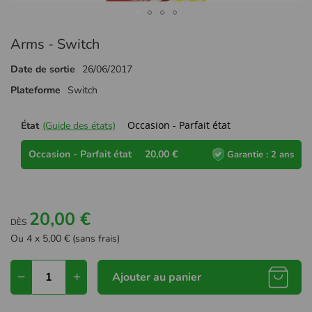
Passer
Arms - Switch
au
début
Date de sortie
26/06/2017
de
la
Plateforme
Switch
Galerie
d’images
Occasion - Parfait état
État
(Guide des états)
Occasion - Parfait état
20,00 €
Garantie : 2 ans
20,00 €
DÈS
Ou 4 x 5,00 € (sans frais)
Ajouter au panier