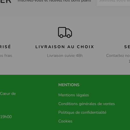
ER
Inscrivez-vous et recevez nos bons plans
RISÉ
LIVRAISON AU CHOIX
S
ns frais
Livraison suivie 48h
Contactez no
MENTIONS
s Cœur de
Mentions légales
Conditions générales de ventes
Politique de confidentialité
 19h00
Cookies