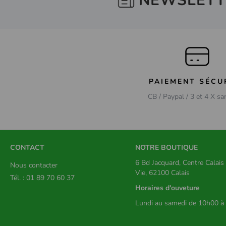
NEWSLETT
PAIEMENT SÉCU
CB / Paypal / 3 et 4 X sa
CONTACT
NOTRE BOUTIQUE
6 Bd Jacquard, Centre Calai
Nous contacter
Vie, 62100 Calais
Tél. : 01 89 70 60 37
Horaires d'ouveture
Lundi au samedi de 10h00 à