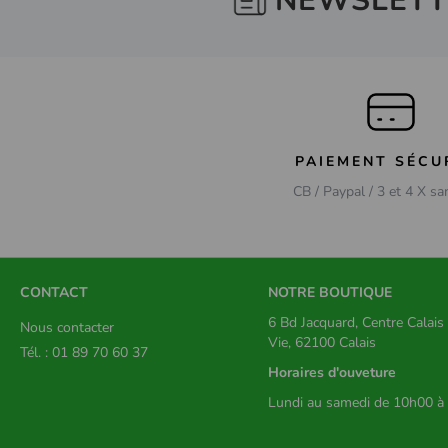
NEWSLETT
PAIEMENT SÉCU
CB / Paypal / 3 et 4 X sa
CONTACT
NOTRE BOUTIQUE
6 Bd Jacquard, Centre Calai
Nous contacter
Vie, 62100 Calais
Tél. : 01 89 70 60 37
Horaires d'ouveture
Lundi au samedi de 10h00 à