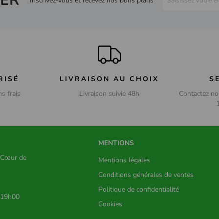
ER
Inscrivez-vous et recevez nos bons plans
RISÉ
LIVRAISON AU CHOIX
S
ns frais
Livraison suivie 48h
Contactez no
MENTIONS
s Cœur de
Mentions légales
Conditions générales de ventes
Politique de confidentialité
 19h00
Cookies