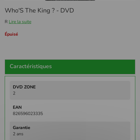
Passer
Who'S The King ? - DVD
au
début
R
Lire la suite
de
la
Épuisé
Galerie
d’images
Caractéristiques
Plus
d'infos
2
826596023335
2 ans