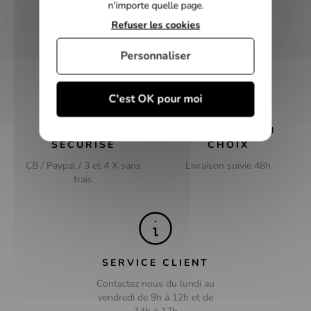
n'importe quelle page.
Refuser les cookies
OK
Personnaliser
C'est OK pour moi
PAIEMENT
LIVRAISON AU
SÉCURISÉ
CHOIX
CB / Paypal / 3 et 4 X sans
Livraison suivie 48h
frais
SERVICE CLIENT
Contactez nous du lundi au
vendredi de 9h à 12h et de