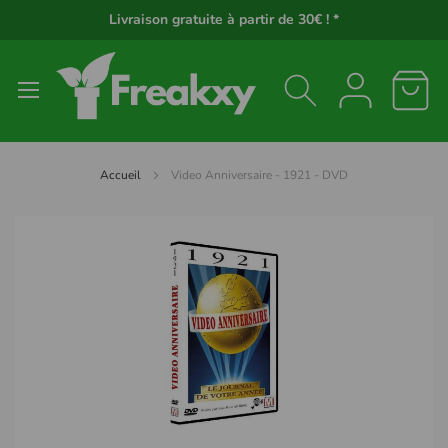
Panneau de gestion des cookies
Livraison gratuite à partir de 30€ ! *
Accueil
Video Anniversaire - 1921 - DVD
Passer
à
la
fin
de
la
galerie
d’images