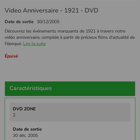
Passer
Video Anniversaire - 1921 - DVD
au
début
Date de sortie
30/12/2005
de
la
Découvrez les événements marquants de 1921 à travers notre
Galerie
vidéo anniversaire, compilée à partir de précieux films d'actualité de
d’images
l'époque.
Lire la suite
Épuisé
Caractéristiques
Plus
d'infos
2
30 déc. 2005