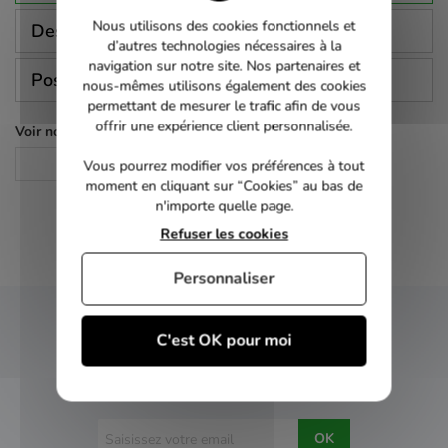
Nous utilisons des cookies fonctionnels et
Description
d’autres technologies nécessaires à la
navigation sur notre site. Nos partenaires et
Poser une question
nous-mêmes utilisons également des cookies
permettant de mesurer le trafic afin de vous
offrir une expérience client personnalisée.
Voir nos autres pages :
Documentaire
Vous pourrez modifier vos préférences à tout
moment en cliquant sur “Cookies” au bas de
n'importe quelle page.
Refuser les cookies
Personnaliser
NEWSLETTER
C'est OK pour moi
Inscrivez-vous et recevez nos bons plans
OK