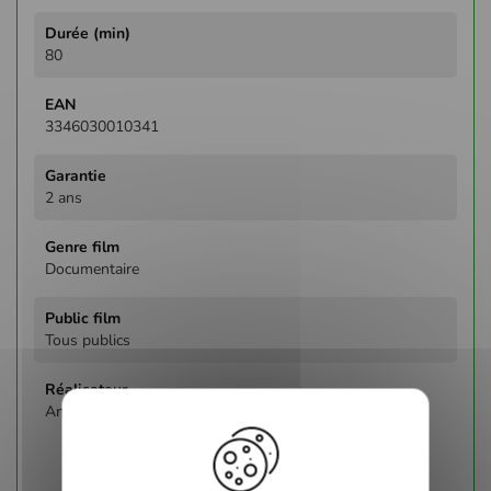
80
3346030010341
2 ans
Documentaire
Tous publics
Anne-Marie Astresse