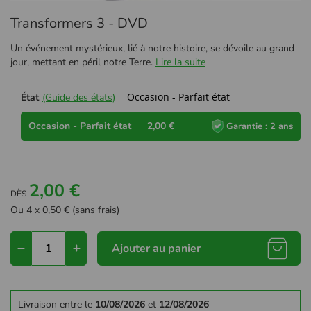
Passer
Transformers 3 - DVD
au
début
Un événement mystérieux, lié à notre histoire, se dévoile au grand
de
jour, mettant en péril notre Terre.
Lire la suite
la
Galerie
d’images
Occasion - Parfait état
État
(Guide des états)
Occasion - Parfait état
2,00 €
Garantie : 2 ans
2,00 €
DÈS
Ou 4 x 0,50 € (sans frais)
Ajouter au panier
Livraison entre le
10/08/2026
et
12/08/2026