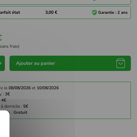
arfait état
3,00 €
Garantie : 2 ans
€
sans frais)
Ajouter au panier
re le
08/08/2026
et
10/08/2026
y :
3€
:
4€
 à domicile :
5€
gasin :
Gratuit