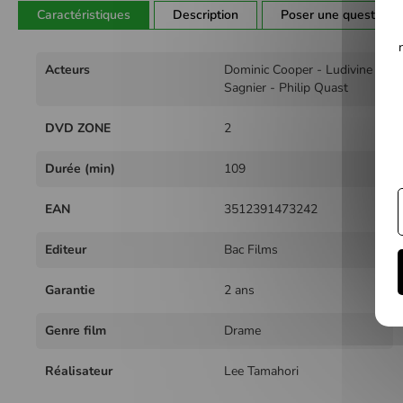
Caractéristiques
Description
Poser une question
Plus
Acteurs
Dominic Cooper - Ludivine
d'infos
Sagnier - Philip Quast
DVD ZONE
2
Durée (min)
109
EAN
3512391473242
Editeur
Bac Films
Garantie
2 ans
Genre film
Drame
Réalisateur
Lee Tamahori