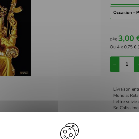
Occasion - P
3,00 
DÈS
Ou 4 x 0,75 € (
Livraison ent
Mondial Rela
Lettre suivie 
So Colissimo
Retrait en Ma