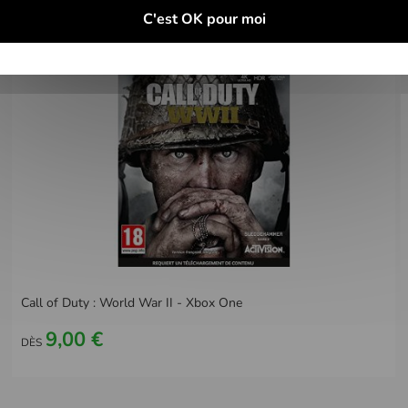
C'est OK pour moi
Call of Duty : World War II - Xbox One
9,00 €
DÈS