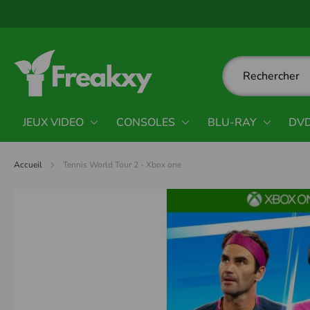
Panneau de gestion des cookies
JEUX VIDEO
CONSOLES
BLU-RAY
DV
Accueil
Tennis World Tour 2 - Xbox one
Passer
à
la
fin
de
la
galerie
d’images