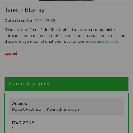
Passer
Tenet - Blu-ray
au
début
Date de sortie
21/12/2020
de
la
"Dans le film "Tenet" de Christopher Nolan, un protagoniste
Galerie
intrépide, armé d'un seul mot - Tenet - se lance dans une mission
d’images
d'espionnage international pour sauver le monde.
Lire la suite
Épuisé
Caractéristiques
Plus
d'infos
Robert Pattinson , Kenneth Branagh
2