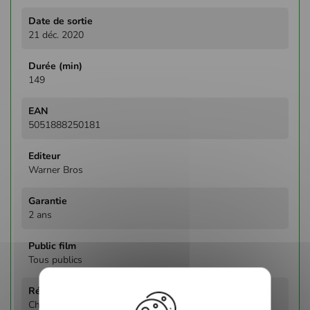
21 déc. 2020
149
5051888250181
Warner Bros
2 ans
Tous publics
Christopher Nolan