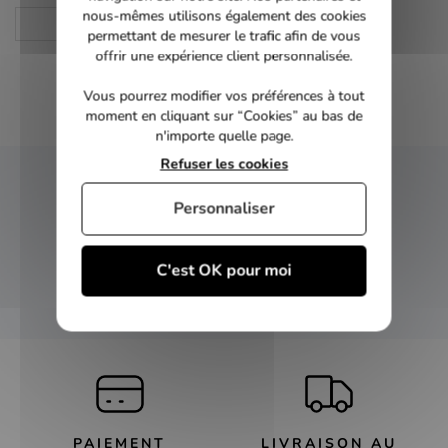
nous-mêmes utilisons également des cookies
DVD
permettant de mesurer le trafic afin de vous
offrir une expérience client personnalisée.
Vous pourrez modifier vos préférences à tout
moment en cliquant sur “Cookies” au bas de
n'importe quelle page.
Refuser les cookies
NEWSLETTER
Personnaliser
Inscrivez-vous et recevez nos bons plans
C'est OK pour moi
OK
PAIEMENT
LIVRAISON AU