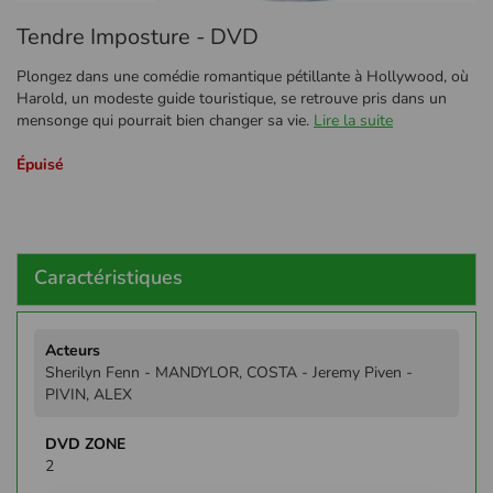
Passer
Tendre Imposture - DVD
au
début
Plongez dans une comédie romantique pétillante à Hollywood, où
de
Harold, un modeste guide touristique, se retrouve pris dans un
la
mensonge qui pourrait bien changer sa vie.
Lire la suite
Galerie
d’images
Épuisé
Caractéristiques
Plus
d'infos
Sherilyn Fenn - MANDYLOR, COSTA - Jeremy Piven -
PIVIN, ALEX
2