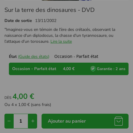
Passer
Sur la terre des dinosaures - DVD
au
début
Date de sortie
13/11/2002
de
la
"Imaginez-vous en témoin de l'ère des crétacés, observant la
Galerie
naissance d'un diplodocus, la chasse d'un tyrannosaure, ou
d’images
l'attaque d'un torosaure.
Lire la suite
Occasion - Parfait état
État
(Guide des états)
Occasion - Parfait état
4,00 €
Garantie : 2 ans
4,00 €
DÈS
Ou 4 x 1,00 € (sans frais)
Ajouter au panier