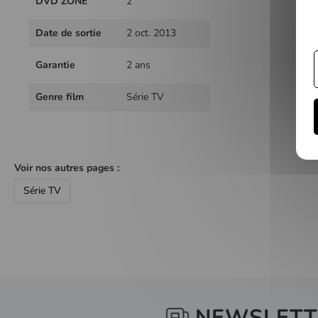
DVD ZONE
2
Date de sortie
2 oct. 2013
Garantie
2 ans
Genre film
Série TV
Voir nos autres pages :
Série TV
NEWSLETT