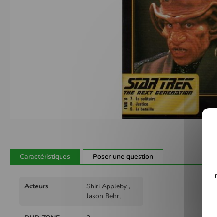
Passer
au
début
de
Caractéristiques
Poser une question
la
Galerie
Plus
d’images
Acteurs
Shiri Appleby ,
d'infos
Jason Behr,