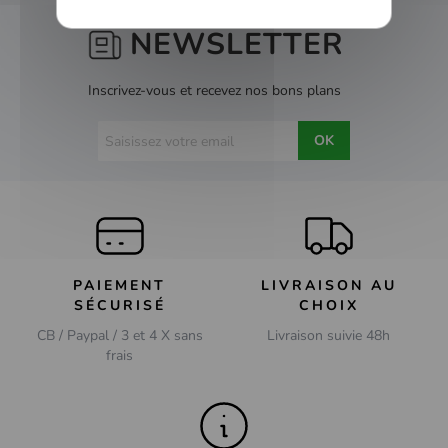
NEWSLETTER
Inscrivez-vous et recevez nos bons plans
OK
PAIEMENT
LIVRAISON AU
SÉCURISÉ
CHOIX
CB / Paypal / 3 et 4 X sans
Livraison suivie 48h
frais