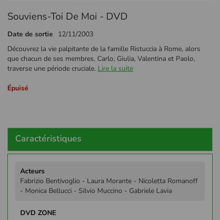
Passer
Souviens-Toi De Moi - DVD
au
début
Date de sortie
12/11/2003
de
la
Découvrez la vie palpitante de la famille Ristuccia à Rome, alors
Galerie
que chacun de ses membres, Carlo, Giulia, Valentina et Paolo,
d’images
traverse une période cruciale.
Lire la suite
Épuisé
Caractéristiques
Plus
d'infos
Fabrizio Bentivoglio - Laura Morante - Nicoletta Romanoff
- Monica Bellucci - Silvio Muccino - Gabriele Lavia