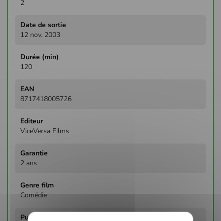
2
12 nov. 2003
120
8717418005726
ViceVersa Films
2 ans
Comédie