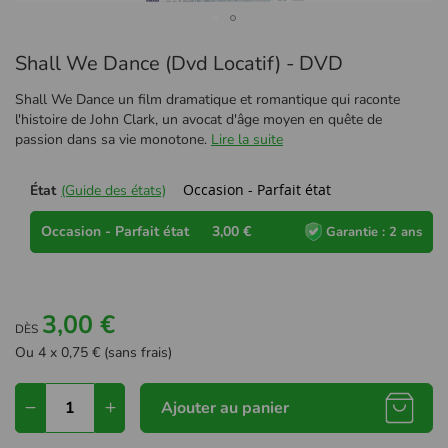
Passer
Shall We Dance (Dvd Locatif) - DVD
au
début
Shall We Dance un film dramatique et romantique qui raconte
de
l'histoire de John Clark, un avocat d'âge moyen en quête de
la
passion dans sa vie monotone.
Lire la suite
Galerie
d’images
Occasion - Parfait état
État
(Guide des états)
Occasion - Parfait état
3,00 €
Garantie : 2 ans
3,00 €
DÈS
Ou 4 x 0,75 € (sans frais)
Ajouter au panier