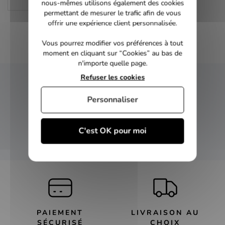
Policier
nous-mêmes utilisons également des cookies
permettant de mesurer le trafic afin de vous
offrir une expérience client personnalisée.
Vous pourrez modifier vos préférences à tout
moment en cliquant sur “Cookies” au bas de
n'importe quelle page.
Refuser les cookies
NEWSLETTER
Personnaliser
Inscrivez-vous et recevez nos bons plans
C'est OK pour moi
OK
PAIEMENT
LIVRAISON AU
SÉCURISÉ
CHOIX