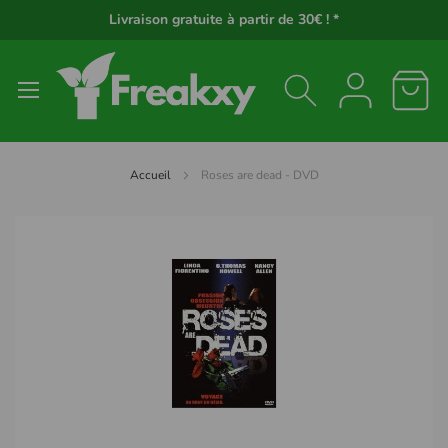
Panneau de gestion des cookies
Livraison gratuite à partir de 30€ ! *
Accueil
Roses are dead - DVD
Passer
à
la
fin
de
la
galerie
d’images