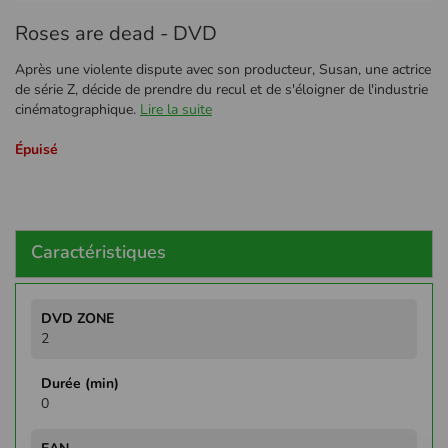
Passer
Roses are dead - DVD
au
début
Après une violente dispute avec son producteur, Susan, une actrice
de
de série Z, décide de prendre du recul et de s'éloigner de l'industrie
la
cinématographique.
Lire la suite
Galerie
d’images
Épuisé
Caractéristiques
Plus
d'infos
2
0