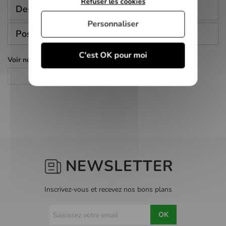
Refuser les cookies
Description
Personnaliser
Poser une question
C'est OK pour moi
Voir nos autres pages :
Animation
NEWSLETTER
Inscrivez-vous et recevez nos bons plans
OK