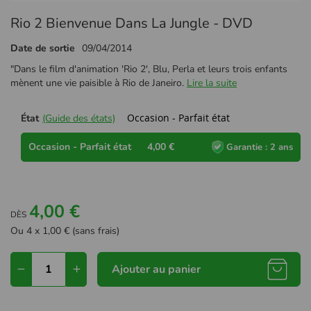
Passer
Rio 2 Bienvenue Dans La Jungle - DVD
au
début
Date de sortie
09/04/2014
de
la
"Dans le film d'animation 'Rio 2', Blu, Perla et leurs trois enfants
Galerie
mènent une vie paisible à Rio de Janeiro.
Lire la suite
d’images
Occasion - Parfait état
État
(Guide des états)
Occasion - Parfait état
4,00 €
Garantie : 2 ans
4,00 €
DÈS
Ou 4 x 1,00 € (sans frais)
Ajouter au panier