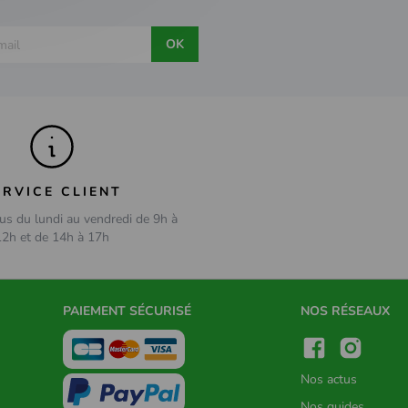
OK
ERVICE CLIENT
us du lundi au vendredi de 9h à
12h et de 14h à 17h
PAIEMENT SÉCURISÉ
NOS RÉSEAUX
Nos actus
Nos guides