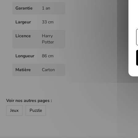
Garantie
1 an
Largeur
33 cm
Licence
Harry
Potter
Longueur
86 cm
Matière
Carton
Voir nos autres pages :
Jeux
Puzzle