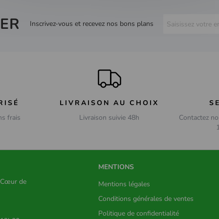
ER
Inscrivez-vous et recevez nos bons plans
RISÉ
LIVRAISON AU CHOIX
S
ns frais
Livraison suivie 48h
Contactez no
MENTIONS
s Cœur de
Mentions légales
Conditions générales de ventes
Politique de confidentialité