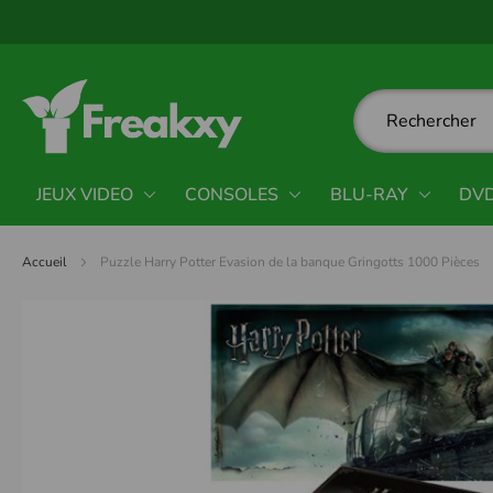
Panneau de gestion des cookies
JEUX VIDEO
CONSOLES
BLU-RAY
DV
Accueil
Puzzle Harry Potter Evasion de la banque Gringotts 1000 Pièces
Passer
à
la
fin
de
la
galerie
d’images