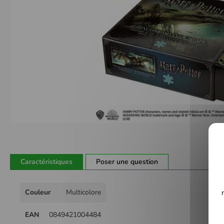
Passer
au
début
de
Caractéristiques
Poser une question
la
Galerie
Plus
d’images
Couleur
Multicolore
d'infos
EAN
0849421004484