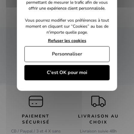
permettant de mesurer le trafic afin de vous
offrir une expérience client personnalisée.
Vous pourrez modifier vos préférences à tout
moment en cliquant sur “Cookies” au bas de
n'importe quelle page.
Refuser les cookies
NEWSLETTER
Personnaliser
Inscrivez-vous et recevez nos bons plans
C'est OK pour moi
OK
PAIEMENT
LIVRAISON AU
SÉCURISÉ
CHOIX
CB / Paypal / 3 et 4 X sans
Livraison suivie 48h