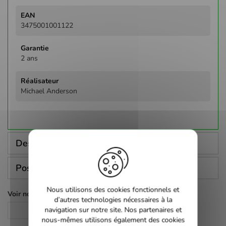
3475001001122
2 ans
Michael Anderson
Description
Poser une question
Nous utilisons des cookies fonctionnels et
Voir nos autres pages :
d’autres technologies nécessaires à la
navigation sur notre site. Nos partenaires et
DVD
nous-mêmes utilisons également des cookies