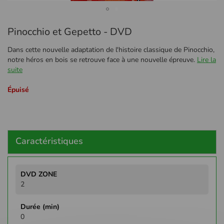
Passer
Pinocchio et Gepetto - DVD
au
début
Dans cette nouvelle adaptation de l'histoire classique de Pinocchio,
de
notre héros en bois se retrouve face à une nouvelle épreuve.
Lire la
la
suite
Galerie
d’images
Épuisé
Caractéristiques
Plus
d'infos
2
0