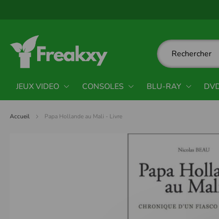
Panneau de gestion des cookies
JEUX VIDEO
CONSOLES
BLU-RAY
DV
Accueil
Papa Hollande au Mali - Livre
Passer
à
la
fin
de
la
galerie
d’images