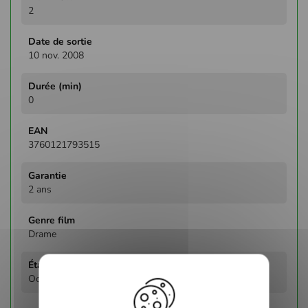
d'infos
2
10 nov. 2008
0
3760121793515
2 ans
Drame
Occasion - Parfait état