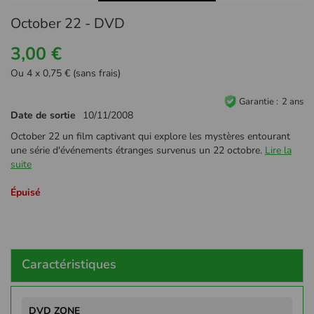
Passer
October 22 - DVD
au
début
3,00 €
de
la
Ou 4 x 0,75 € (sans frais)
Galerie
d’images
Garantie
2 ans
Date de sortie
10/11/2008
October 22 un film captivant qui explore les mystères entourant
une série d'événements étranges survenus un 22 octobre.
Lire la
suite
Épuisé
Caractéristiques
Plus