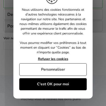
Nous utilisons des cookies fonctionnels et
Description
d’autres technologies nécessaires à la
navigation sur notre site. Nos partenaires et
nous-mêmes utilisons également des cookies
Poser une question
permettant de mesurer le trafic afin de vous
offrir une expérience client personnalisée.
Voir nos autres pages :
Vous pourrez modifier vos préférences à tout
Drame
moment en cliquant sur “Cookies” au bas de
n'importe quelle page.
Refuser les cookies
Personnaliser
C'est OK pour moi
NEWSLETTER
Inscrivez-vous et recevez nos bons plans