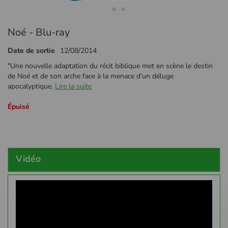
Passer
Noé - Blu-ray
au
début
Date de sortie
12/08/2014
de
la
"Une nouvelle adaptation du récit biblique met en scène le destin
Galerie
de Noé et de son arche face à la menace d'un déluge
d’images
apocalyptique.
Lire la suite
Épuisé
Vidéo