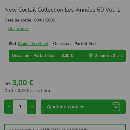
Passer
New Coctail Collection Les Années 60 Vol. 1
au
début
Date de sortie
03/01/2000
de
la
L
Lire la suite
Galerie
d’images
Occasion - Parfait état
État
(Guide des états)
Occasion - Parfait état
3,00 €
Garantie : 2 ans
3,00 €
DÈS
Ou 4 x 0,75 € (sans frais)
Ajouter au panier