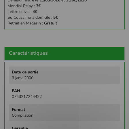
Livraison entre le
11/08/2026
et
13/08/2026
Mondial Relay :
3€
Lettre suivie :
4€
So Colissimo à domicile :
5€
Retrait en Magasin :
Gratuit
Caractéristiques
Plus
d'infos
3 janv. 2000
0743217244422
Compilation