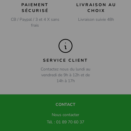
PAIEMENT
LIVRAISON AU
SÉCURISÉ
CHOIX
CB / Paypal / 3 et 4 X sans
Livraison suivie 48h
frais
SERVICE CLIENT
Contactez nous du lundi au
vendredi de 9h à 12h et de
14h à 17h
CONTACT
Nous contacter
Tél. : 01 89 70 60 37