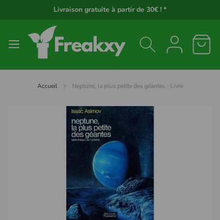
Panneau de gestion des cookies
Livraison gratuite à partir de 30€ ! *
Accueil
Neptune, la plus petite des géantes - Livre
Passer
à
la
fin
de
la
galerie
d’images