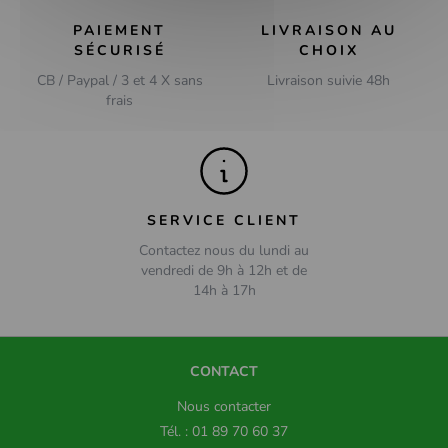
PAIEMENT
LIVRAISON AU
SÉCURISÉ
CHOIX
CB / Paypal / 3 et 4 X sans
Livraison suivie 48h
frais
SERVICE CLIENT
Contactez nous du lundi au
vendredi de 9h à 12h et de
14h à 17h
CONTACT
Nous contacter
Tél. : 01 89 70 60 37