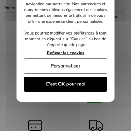
navigation sur notre site. Nos partenaires et
Voir nos autres pages :
nous-mêmes utilisons également des cookies
permettant de mesurer le trafic afin de vous
Livres
Nature et environnement
offrir une expérience client personnalisée.
Vous pourrez modifier vos préférences à tout
moment en cliquant sur “Cookies” au bas de
n'importe quelle page.
Refuser les cookies
Personnaliser
NEWSLETTER
Inscrivez-vous et recevez nos bons plans
C'est OK pour moi
OK