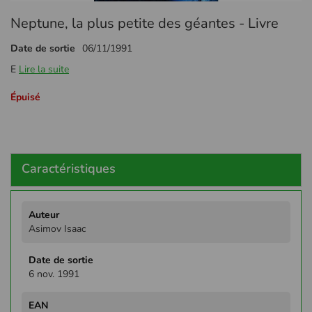
Passer
Neptune, la plus petite des géantes - Livre
au
début
Date de sortie
06/11/1991
de
la
E
Lire la suite
Galerie
d’images
Épuisé
Caractéristiques
Plus
d'infos
Asimov Isaac
6 nov. 1991