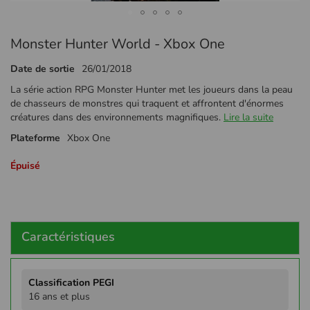
Passer
Monster Hunter World - Xbox One
au
début
Date de sortie
26/01/2018
de
la
La série action RPG Monster Hunter met les joueurs dans la peau
Galerie
de chasseurs de monstres qui traquent et affrontent d'énormes
d’images
créatures dans des environnements magnifiques.
Lire la suite
Plateforme
Xbox One
Épuisé
Caractéristiques
Plus
d'infos
16 ans et plus