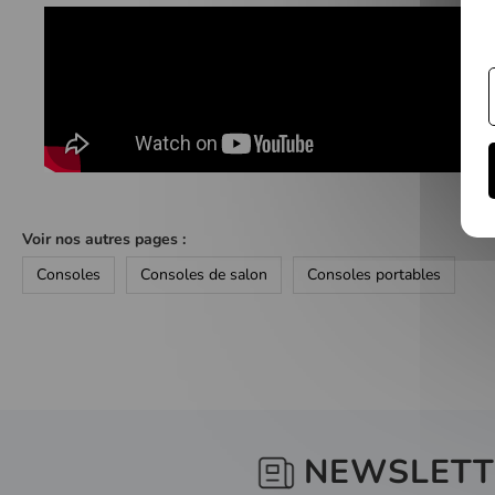
Galerie
d’images
Voir nos autres pages :
Consoles
Consoles de salon
Consoles portables
NEWSLETT